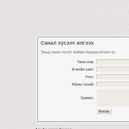
Санал хүсэлт илгээх
Таньд санал хүсэлт байвал бидэнд илгээнэ үү
Таны нэр:
И-мэйл хаяг:
Утас:
Юуны тухай:
Зурвас: