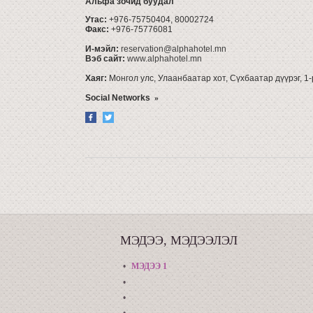
Альфа зочид буудал
Утас:
+976-75750404, 80002724
Факс:
+976-75776081
И-мэйл:
reservation@alphahotel.mn
Вэб сайт:
www.alphahotel.mn
Хаяг:
Монгол улс, Улаанбаатар хот, Сүхбаатар дүүрэг, 1-
Social Networks
»
МЭДЭЭ
,
МЭДЭЭЛЭЛ
•
МЭДЭЭ 1
•
•