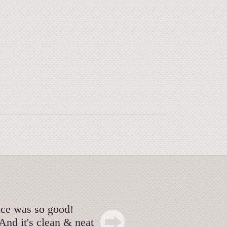
ice was so good!
n & neat