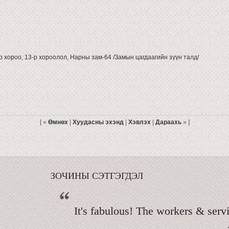
р хороо, 13-р хороолол, Нарны зам-64 /Замын цагдаагийн зүүн талд/
[ «
Өмнөх
|
Хуудасны эхэнд
|
Хэвлэх
|
Дараахь
» ]
ЗОЧИНЫ СЭТГЭГДЭЛ
It's fabulous! The workers & serv
And it's clea